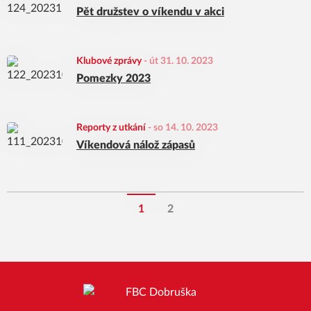
Pět družstev o víkendu v akci
Klubové zprávy
-
út 31. 10. 2023
Pomezky 2023
Reporty z utkání
-
so 14. 10. 2023
Víkendová nálož zápasů
1
2