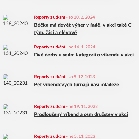
Reporty z utkání
-
so 10. 2. 2024
Béčko má devět výher v řadě, v akci také C
tým, žáci a elévové
Reporty z utkání
-
ne 14. 1. 2024
Dvě derby a sedm kategorií o víkendu v akci
Reporty z utkání
-
so 9. 12. 2023
Pět víkendových turnajů naší mládeže
Reporty z utkání
-
ne 19. 11. 2023
Prodloužený víkend a osm družstev v akci
Reporty z utkání
-
ne 5. 11. 2023