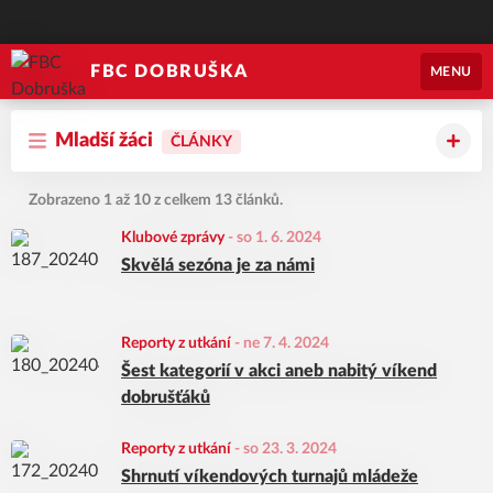
FBC DOBRUŠKA
MENU
Mladší žáci
ČLÁNKY
Zobrazeno 1 až 10 z celkem 13 článků.
Klubové zprávy
-
so 1. 6. 2024
Skvělá sezóna je za námi
Reporty z utkání
-
ne 7. 4. 2024
Šest kategorií v akci aneb nabitý víkend
dobrušťáků
Reporty z utkání
-
so 23. 3. 2024
Shrnutí víkendových turnajů mládeže