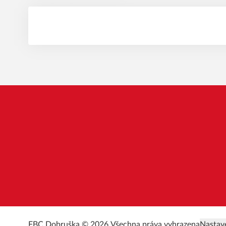
FBC Dobruška © 2026.
Všechna práva vyhrazena
Nastav