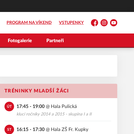
PROGRAM NA VÍKEND
VSTUPENKY
Facebook
Instagram
YouTube
Fotogalerie
Partneři
TRÉNINKY MLADŠÍ ŽÁCI
17:45 - 19:00
@
Hala Pulická
ÚT
kluci ročníky 2014 a 2015 - skupina I a II
16:15 - 17:30
@
Hala ZŠ Fr. Kupky
ST