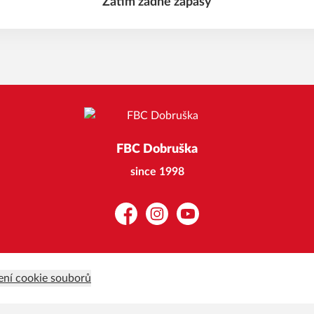
Zatím žádné zápasy
FBC Dobruška
since 1998
Facebook
Instagram
YouTube
ení cookie souborů