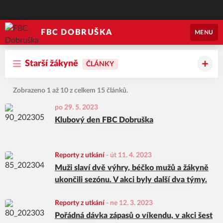
FBC DOBRUŠKA
MENU
Starší žákyně
ČLÁNKY
Zobrazeno 1 až 10 z celkem 15 článků.
po 29. 5. 2023
Klubový den FBC Dobruška
Reporty z utkání
-
út 11. 4. 2023
Muži slaví dvě výhry, béčko mužů a žákyně
ukončili sezónu. V akci byly další dva týmy.
Reporty z utkání
-
ne 12. 3. 2023
Pořádná dávka zápasů o víkendu, v akci šest