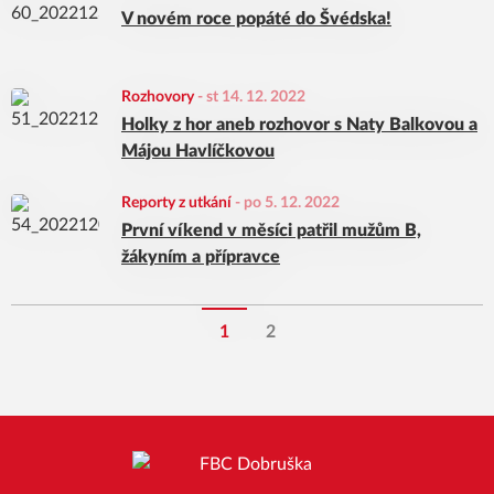
V novém roce popáté do Švédska!
Rozhovory
-
st 14. 12. 2022
Holky z hor aneb rozhovor s Naty Balkovou a
Májou Havlíčkovou
Reporty z utkání
-
po 5. 12. 2022
První víkend v měsíci patřil mužům B,
žákyním a přípravce
1
2