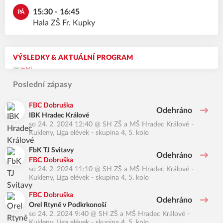
15:30 - 16:45
PÁ
Hala ZŠ Fr. Kupky
VÝSLEDKY & AKTUÁLNÍ PROGRAM
Poslední zápasy
FBC Dobruška
Odehráno
IBK Hradec Králové
so 24. 2. 2024 12:40
@
SH ZŠ a MŠ Hradec Králové -
Kukleny
,
Liga elévek - skupina 4, 5. kolo
FbK TJ Svitavy
Odehráno
FBC Dobruška
so 24. 2. 2024 11:10
@
SH ZŠ a MŠ Hradec Králové -
Kukleny
,
Liga elévek - skupina 4, 5. kolo
FBC Dobruška
Odehráno
Orel Rtyně v Podkrkonoší
so 24. 2. 2024 9:40
@
SH ZŠ a MŠ Hradec Králové -
Kukleny
,
Liga elévek - skupina 4, 5. kolo