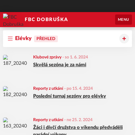
FBC DOBRUŠKA
MENU
Elévky
PŘEHLED
Klubové zprávy
-
so 1. 6. 2024
Skvělá sezóna je za námi
Reporty z utkání
-
po 15. 4. 2024
Poslední turnaj sezóny pro elévky
Reporty z utkání
-
ne 25. 2. 2024
Žáci i dívčí družstva o víkendu předváděli
parádní výkony