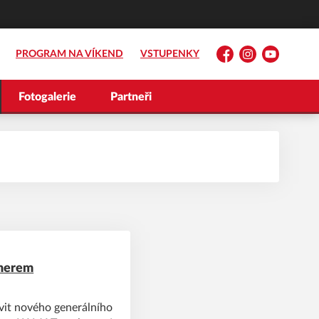
PROGRAM NA VÍKEND
VSTUPENKY
Facebook
Instagram
YouTube
Fotogalerie
Partneři
tnerem
tavit nového generálního