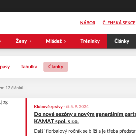
NÁBOR
ČLENSKÁ SEKCE
Ženy
Mládež
Tréninky
Články
pasy
Tabulka
Články
em 12 článků.
Klubové zprávy
-
čt 5. 9. 2024
Do nové sezóny s novým generálním par
KAMAT spol. s r.o.
Další florbalový ročník se blíží a je třeba předs