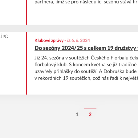
partnera, jímž se pro následující sezónu stává f
Klubové zprávy
-
čt 6. 6. 2024
Do sezóny 2024/25 s celkem 19 družstvy 
Již 24. sezóna v soutěžích Českého Florbalu ček
florbalový klub. S koncem května se již tradičn
uzavřely přihlášky do soutěží. A Dobruška bude
v rekordních 19 soutěžích, což nás řadí k nejvě
Královehradeckého a Pardubického kraje! Nejv
zajisté A družstva, která budou znovu hrát celos
1
2