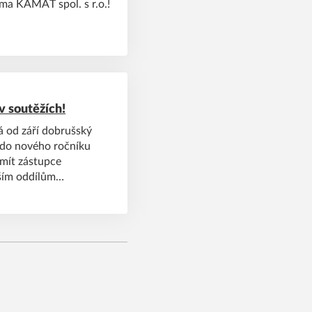
irma KAMAT spol. s r.o.!
v soutěžích!
á od září dobrušský
ě do nového ročníku
 mít zástupce
tším oddílům
ětším tahákem budou
tátní soutěže!