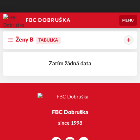
FBC DOBRUŠKA
MENU
Ženy B
TABULKA
Zatím žádná data
FBC Dobruška
since 1998