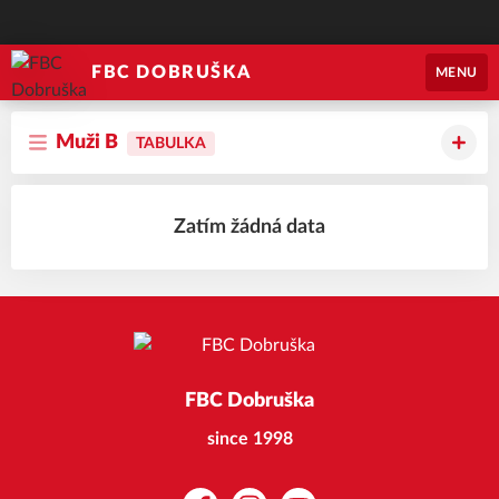
FBC DOBRUŠKA
MENU
Muži B
TABULKA
Zatím žádná data
FBC Dobruška
since 1998