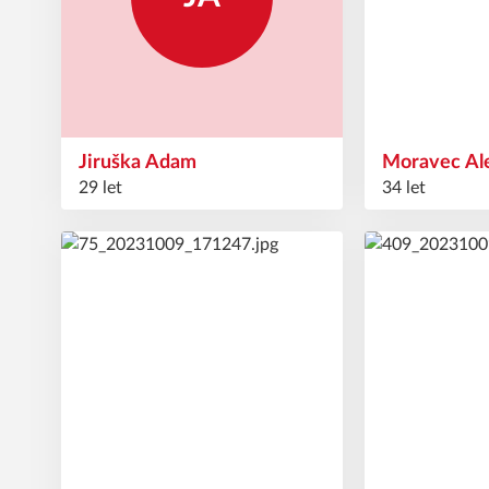
Jiruška
Adam
Moravec
Al
29 let
34 let
15
16
#
#