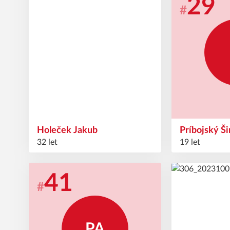
17
29
#
#
Holeček
Jakub
Príbojský
Š
32 let
19 let
41
69
#
#
PA