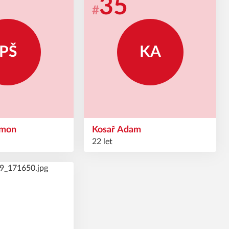
35
#
PŠ
KA
imon
Kosař
Adam
22 let