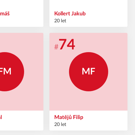
omáš
Kollert
Jakub
20 let
74
#
FM
MF
al
Matějů
Filip
20 let