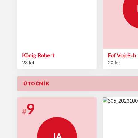
König
Robert
Fof
Vojtěch
23 let
20 let
ÚTOČNÍK
9
11
#
#
JA