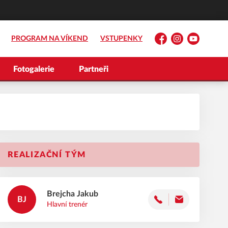
PROGRAM NA VÍKEND
VSTUPENKY
Facebook
Instagram
YouTube
Fotogalerie
Partneři
REALIZAČNÍ TÝM
Brejcha
Jakub
BJ
Hlavní trenér