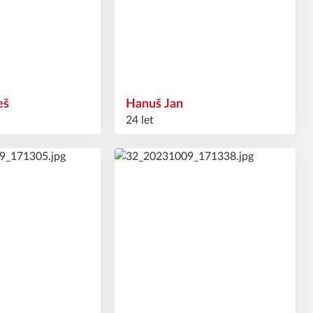
eš
Hanuš
Jan
24 let
24
#