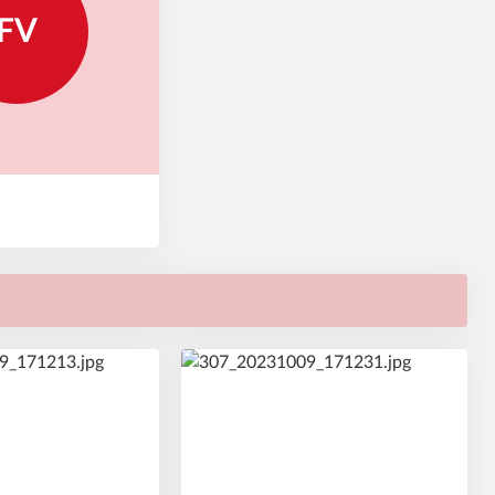
FV
14
#