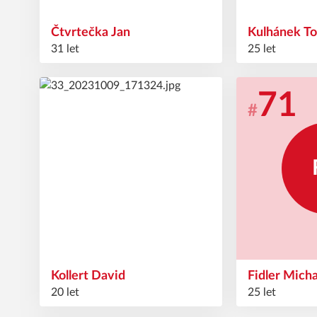
Čtvrtečka
Jan
Kulhánek
T
31 let
25 let
48
71
#
#
Kollert
David
Fidler
Mich
20 let
25 let