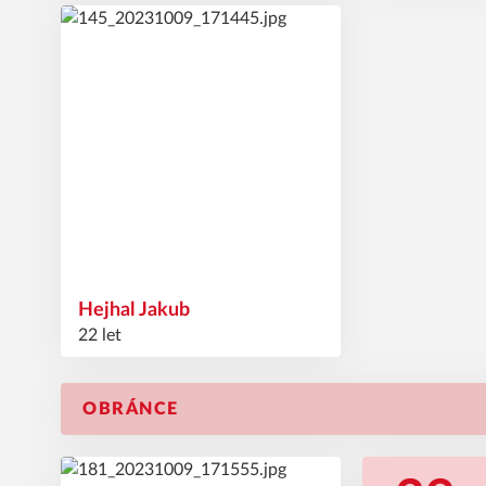
86
#
Hejhal
Jakub
22 let
OBRÁNCE