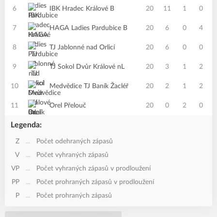
6
IBK Hradec Králové B
20
11
1
0
7
HAGA Ladies Pardubice B
20
6
0
4
8
TJ Jablonné nad Orlicí
20
6
0
0
9
TJ Sokol Dvůr Králové nL
20
3
1
2
10
Medvědice TJ Baník Žacléř
20
2
1
2
11
Orel Přelouč
20
0
2
0
Legenda:
Z
...
Počet odehraných zápasů
V
...
Počet vyhraných zápasů
VP
...
Počet vyhraných zápasů v prodloužení
PP
...
Počet prohraných zápasů v prodloužení
P
...
Počet prohraných zápasů