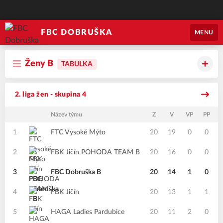
FBC DOBRUŠKA
MENU
Ženy B
TABULKA
2. liga žen - skupina 4
Název týmu
Z
V
VP
PP
1
FTC Vysoké Mýto
20
19
0
0
2
FBK Jičín POHODA TEAM B
20
16
0
0
3
FBC Dobruška B
20
14
1
0
4
FBK Jičín
20
13
1
1
5
HAGA Ladies Pardubice
20
11
2
0