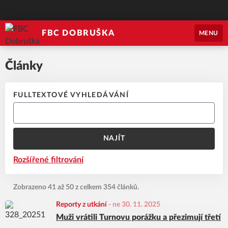
FBC DOBRUŠKA
MENU
Články
FULLTEXTOVÉ VYHLEDÁVÁNÍ
NAJÍT
Rozšířené filtrování
Zobrazeno 41 až 50 z celkem 354 článků.
Reporty z utkání
-
ne 30. 11. 2025
Muži vrátili Turnovu porážku a přezimují třetí