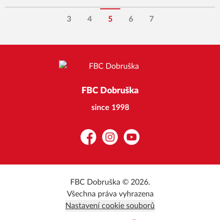
3
4
5
6
7
FBC Dobruška
since 1998
Facebook
Instagram
YouTube
FBC Dobruška © 2026.
Všechna práva vyhrazena
Nastavení cookie souborů