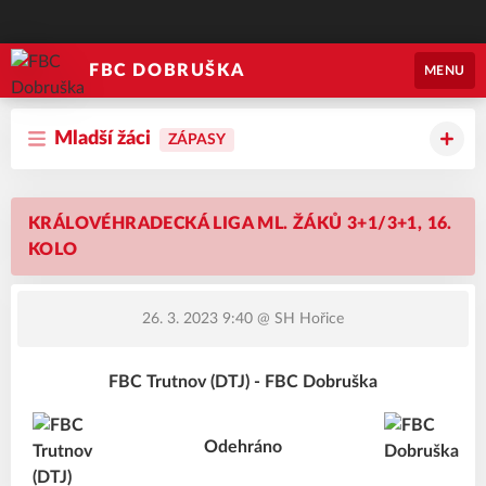
FBC DOBRUŠKA
MENU
Mladší žáci
ZÁPASY
KRÁLOVÉHRADECKÁ LIGA ML. ŽÁKŮ 3+1/3+1, 16.
KOLO
26. 3. 2023 9:40
@ SH Hořice
FBC Trutnov (DTJ) - FBC Dobruška
Odehráno