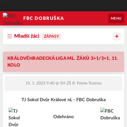
FBC DOBRUŠKA
MENU
Mladší žáci
ZÁPASY
KRÁLOVÉHRADECKÁ LIGA ML. ŽÁKŮ 3+1/3+1, 11.
KOLO
15. 1. 2023 9:40
@ SH ZŠ R. Frimla Trutnov
TJ Sokol Dvůr Králové nL - FBC Dobruška
Odehráno