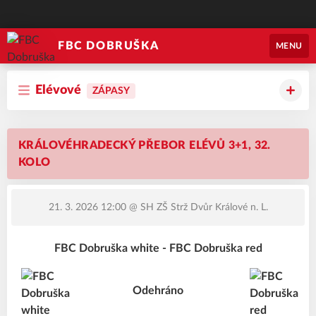
FBC DOBRUŠKA
MENU
Elévové
ZÁPASY
KRÁLOVÉHRADECKÝ PŘEBOR ELÉVŮ 3+1, 32.
KOLO
21. 3. 2026 12:00
@ SH ZŠ Strž Dvůr Králové n. L.
FBC Dobruška white - FBC Dobruška red
Odehráno