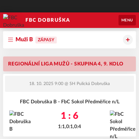
FBC DOBRUŠKA
MENU
Muži B
ZÁPASY
REGIONÁLNÍ LIGA MUŽŮ - SKUPINA 4, 9. KOLO
18. 10. 2025 9:00
@ SH Pulická Dobruška
FBC Dobruška B - FbC Sokol Předměřice n/L
1 : 6
1:1,0:1,0:4