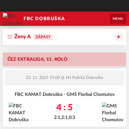
FBC DOBRUŠKA
MENU
Ženy A
ZÁPASY
ČEZ EXTRALIGA, 11. KOLO
23. 11. 2025 15:00
@ SH Pulická Dobruška
FBC KAMAT Dobruška - GMS Florbal Chomutov
4 : 5
2:1,2:1,0:3