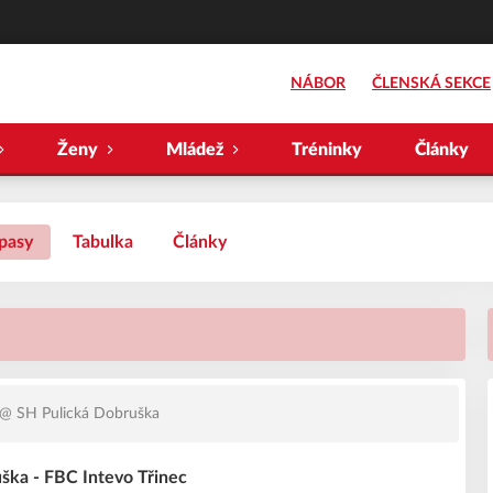
NÁBOR
ČLENSKÁ SEKCE
Ženy
Mládež
Tréninky
Články
pasy
Tabulka
Články
@ SH Pulická Dobruška
a - FBC Intevo Třinec