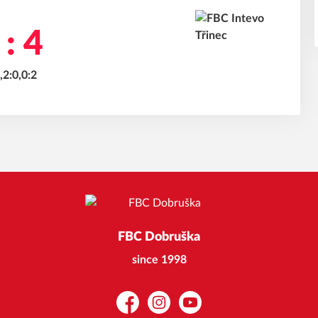
 : 4
,2:0,0:2
FBC Dobruška
since 1998
Facebook
Instagram
YouTube