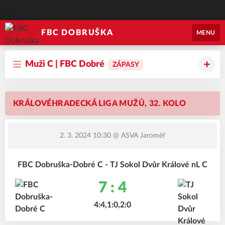
FBC DOBRUŠKA
MENU
Muži C | FBC Dobré
ZÁPASY
KRÁLOVÉHRADECKÁ LIGA MUŽŮ, 32. KOLO
2. 3. 2024 10:30
@ ASVA Jaroměř
FBC Dobruška-Dobré C - TJ Sokol Dvůr Králové nL C
7 : 4
4:4,1:0,2:0