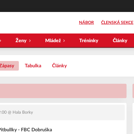
NÁBOR
ČLENSKÁ SEKCE
Ženy
Mládež
Tréninky
Články
Zápasy
Tabulka
Články
9:00
@ Hala Borky
 Pitbullky - FBC Dobruška