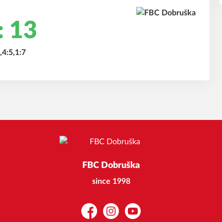
: 13
,4:5,1:7
FBC Dobruška
since 1998
Facebook
Instagram
YouTube