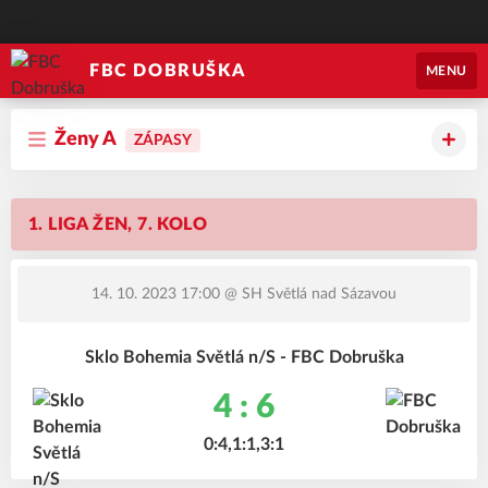
FBC DOBRUŠKA
MENU
Ženy A
ZÁPASY
1. LIGA ŽEN, 7. KOLO
14. 10. 2023 17:00
@ SH Světlá nad Sázavou
Sklo Bohemia Světlá n/S - FBC Dobruška
4 : 6
0:4,1:1,3:1