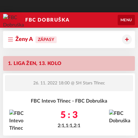
FBC DOBRUŠKA
MENU
Ženy A
ZÁPASY
1. LIGA ŽEN, 13. KOLO
26. 11. 2022 18:00
@ SH Stars Třinec
FBC Intevo Třinec - FBC Dobruška
5 : 3
2:1,1:1,2:1