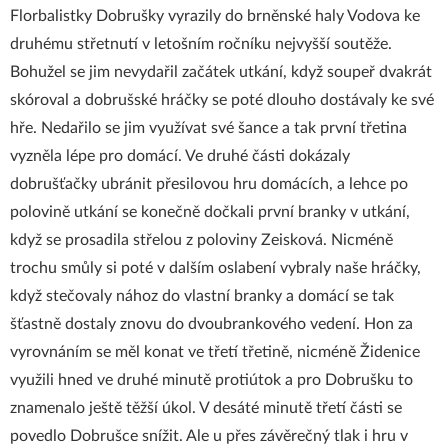
Florbalistky Dobrušky vyrazily do brněnské haly Vodova ke
druhému střetnutí v letošním ročníku nejvyšší soutěže.
Bohužel se jim nevydařil začátek utkání, když soupeř dvakrát
skóroval a dobrušské hráčky se poté dlouho dostávaly ke své
hře. Nedařilo se jim využívat své šance a tak první třetina
vyzněla lépe pro domácí. Ve druhé části dokázaly
dobrušťačky ubránit přesilovou hru domácích, a lehce po
polovině utkání se konečně dočkali první branky v utkání,
když se prosadila střelou z poloviny Zeisková. Nicméně
trochu smůly si poté v dalším oslabení vybraly naše hráčky,
když stečovaly nához do vlastní branky a domácí se tak
šťastně dostaly znovu do dvoubrankového vedení. Hon za
vyrovnáním se měl konat ve třetí třetině, nicméně Židenice
využili hned ve druhé minutě protiútok a pro Dobrušku to
znamenalo ještě těžší úkol. V desáté minutě třetí části se
povedlo Dobrušce snížit. Ale u přes závěrečný tlak i hru v