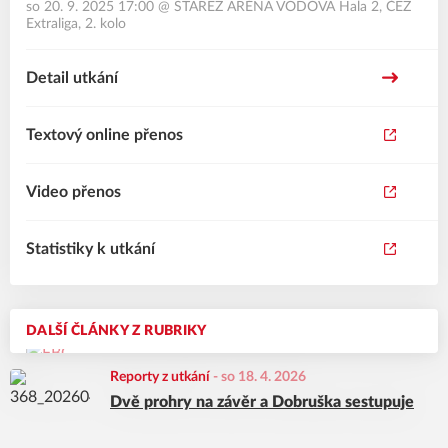
so 20. 9. 2025 17:00
@
STAREZ ARÉNA VODOVA Hala 2
,
ČEZ
Extraliga, 2. kolo
Detail utkání
Textový online přenos
Video přenos
Statistiky k utkání
DALŠÍ ČLÁNKY Z RUBRIKY
Reporty z utkání
-
so 18. 4. 2026
Dvě prohry na závěr a Dobruška sestupuje