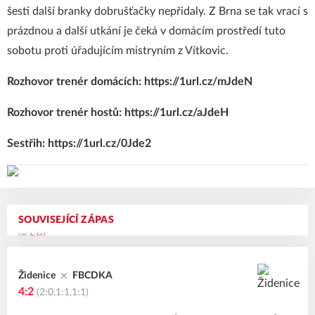
šesti další branky dobrušťačky nepřidaly. Z Brna se tak vrací s
prázdnou a další utkání je čeká v domácím prostředí tuto
sobotu proti úřadujícím mistryním z Vítkovic.
Rozhovor trenér domácích:
https://1url.cz/mJdeN
Rozhovor trenér hostů:
https://1url.cz/aJdeH
Sestřih:
https://1url.cz/0Jde2
SOUVISEJÍCÍ ZÁPAS
Židenice
FBCDKA
4:2
(2:0,1:1,1:1)