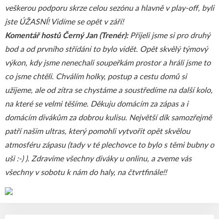
veškerou podporu skrze celou sezónu a hlavně v play-off, byli
jste ÚŽASNÍ! Vidíme se opět v září!
Komentář hostů Černý Jan (Trenér):
Přijeli jsme si pro druhý
bod a od prvního střídání to bylo vidět. Opět skvělý týmový
výkon, kdy jsme nenechali soupeřkám prostor a hráli jsme to
co jsme chtěli. Chválím holky, postup a cestu domů si
užijeme, ale od zítra se chystáme a soustředíme na další kolo,
na které se velmi těšíme. Děkuju domácím za zápas a i
domácím divákům za dobrou kulisu. Největší dík samozřejmě
patří našim ultras, který pomohli vytvořit opět skvělou
atmosféru zápasu (tady v té plechovce to bylo s těmi bubny o
uši :-) ). Zdravíme všechny diváky u onlinu, a zveme vás
všechny v sobotu k nám do haly, na čtvrtfinále!!