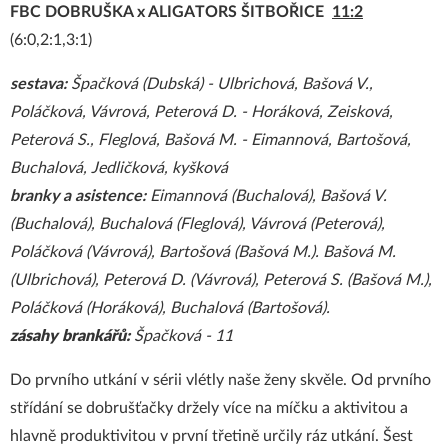
FBC DOBRUŠKA x ALIGATORS ŠITBOŘICE
11:2
(6:0,2:1,3:1)
sestava:
Špačková (Dubská) - Ulbrichová, Bašová V.,
Poláčková, Vávrová, Peterová D. - Horáková, Zeisková,
Peterová S., Fleglová, Bašová M. - Eimannová, Bartošová,
Buchalová, Jedličková, kyšková
branky a asistence:
Eimannová (Buchalová), Bašová V.
(Buchalová), Buchalová (Fleglová), Vávrová (Peterová),
Poláčková (Vávrová), Bartošová (Bašová M.). Bašová M.
(Ulbrichová), Peterová D. (Vávrová), Peterová S. (Bašová M.),
Poláčková (Horáková), Buchalová (Bartošová).
zásahy brankářů:
Špačková - 11
Do prvního utkání v sérii vlétly naše ženy skvěle. Od prvního
střídání se dobrušťačky držely více na míčku a aktivitou a
hlavně produktivitou v první třetině určily ráz utkání. Šest