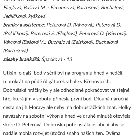
Fleglová, Bašová M. - Eimannová, Bartošová, Buchalová,
Jedličková, kyšková
branky a asistence:
Peterová D. (Vávrová), Peterová D.
(Poláčková), Peterová S. (Fleglová), Peterová D. (Vávrová),
Vávrová (Bašová V.), Buchalová (Zeisková), Buchalová
(Bartošová).
zásahy brankářů:
Špačková - 13
Utkání o další bod v sérii byl na programu hned v neděli,
tentokrát na půdě Aligátorek v hale v Křenovicích.
Dobrušské hráčky byly ale odhodlané pokračovat ve stejné
hře, která jim v sobotu přinesla první bod. Dlouhá náročná
cesta na jih Moravy ale nebyl na dobrušťačkách znát. Holky
navázaly na sobotní výkon a hned ve druhé minutě otevřela
skóre D. Peterová. Dobruška poté ustála oslabení aby se
nadále mohla rozvíjet útočná snaha našich žen. Dvěma