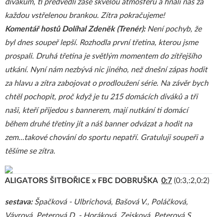
divákům, ti předvedli zase skvělou atmosféru a hnali nás za
každou vstřelenou brankou. Zítra pokračujeme!
Komentář hostů Dolíhal Zdeněk (Trenér):
Není pochyb, že
byl dnes soupeř lepší. Rozhodla první třetina, kterou jsme
prospali. Druhá třetina je světlým momentem do zítřejšího
utkání. Nyní nám nezbývá nic jiného, než dnešní zápas hodit
za hlavu a zítra zabojovat o prodloužení série. Na závěr bych
chtěl pochopit, proč když je tu 215 domácích diváků a tři
naši, kteří přijedou s bannerem, mají nutkání ti domácí
během druhé třetiny jít a náš banner odvázat a hodit na
zem...takové chování do sportu nepatří. Gratuluji soupeři a
těšíme se zítra.
ALIGATORS ŠITBOŘICE x FBC DOBRUŠKA
0:7
(0:3,:2,0:2)
sestava:
Špačková - Ulbrichová, Bašová V., Poláčková,
Vávrová, Peterová D. - Horáková, Zeisková, Peterová S.,