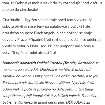
tom, že Dobruška mohla slavit druhý rozhodující bod v sérii a
postup do čtvrtfinále!
Čtvrtfinále 1. ligy žen se odehraje hned tento víkend. V
sobotu přivítají naše ženy na palubovce v pulické hale
pražského soupeře Black Angels, o den později se hraje
odveta v Praze. Případné třetí rozhodující utkání se odehraje
v dalším týdnu v Dobrušce. Přijďte podpořit naše ženy a
vytvořit opět parádní atmosféru!
Komentář domácích Dolíhal Zdeněk (Trenér):
Rozhodně se
nemáme, za co stydět. Odehráli jsme férové utkání od
začátku do konce. Holky nechali na hřišti všechno, a to jde.
Sezóna pro nás končí, ale hlavy nevěšíme. Nyní nás čeká
odpočinek, a poté již příprava na další sezónu. Gratuluji
soupeřkám a přeji hodně štěstí v dalších kolech. Fanoušci,
byť jsme Vás nejspíše úplně nepotěšili, DĚKUJEME za