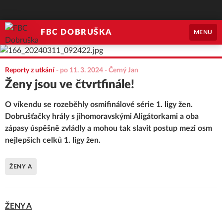
FBC DOBRUŠKA
MENU
Reporty z utkání
-
po 11. 3. 2024
- Černý Jan
Ženy jsou ve čtvrtfinále!
O víkendu se rozeběhly osmifinálové série 1. ligy žen.
Dobrušťačky hrály s jihomoravskými Aligátorkami a oba
zápasy úspěšně zvládly a mohou tak slavit postup mezi osm
nejlepších celků 1. ligy žen.
ŽENY A
ŽENY A