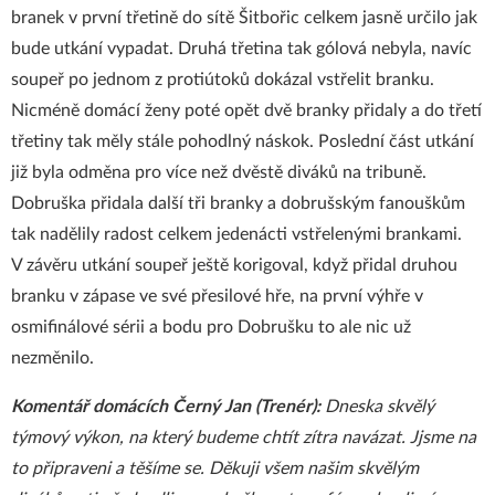
branek v první třetině do sítě Šitbořic celkem jasně určilo jak
bude utkání vypadat. Druhá třetina tak gólová nebyla, navíc
soupeř po jednom z protiútoků dokázal vstřelit branku.
Nicméně domácí ženy poté opět dvě branky přidaly a do třetí
třetiny tak měly stále pohodlný náskok. Poslední část utkání
již byla odměna pro více než dvěstě diváků na tribuně.
Dobruška přidala další tři branky a dobrušským fanouškům
tak nadělily radost celkem jedenácti vstřelenými brankami.
V závěru utkání soupeř ještě korigoval, když přidal druhou
branku v zápase ve své přesilové hře, na první výhře v
osmifinálové sérii a bodu pro Dobrušku to ale nic už
nezměnilo.
Komentář domácích Černý Jan (Trenér):
Dneska skvělý
týmový výkon, na který budeme chtít zítra navázat. Jjsme na
to připraveni a těšíme se. Děkuji všem našim skvělým