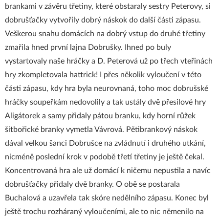
brankami v závěru třetiny, které obstaraly sestry Peterovy, si
dobrušťačky vytvořily dobrý náskok do další části zápasu.
Veškerou snahu domácích na dobrý vstup do druhé třetiny
zmařila hned první lajna Dobrušky. Ihned po buly
vystartovaly naše hráčky a D. Peterová už po třech vteřinách
hry zkompletovala hattrick! I přes několik vyloučení v této
části zápasu, kdy hra byla neurovnaná, toho moc dobrušské
hráčky soupeřkám nedovolily a tak ustály dvě přesilové hry
Aligátorek a samy přidaly pátou branku, kdy horní růžek
šitbořické branky vymetla Vávrová. Pětibrankový náskok
dával velkou šanci Dobrušce na zvládnutí i druhého utkání,
nicméně poslední krok v podobě třetí třetiny je ještě čekal.
Koncentrovaná hra ale už domácí k ničemu nepustila a navíc
dobrušťačky přidaly dvě branky. O obě se postarala
Buchalová a uzavřela tak skóre nedělního zápasu. Konec byl
ještě trochu rozháraný vyloučeními, ale to nic němenilo na